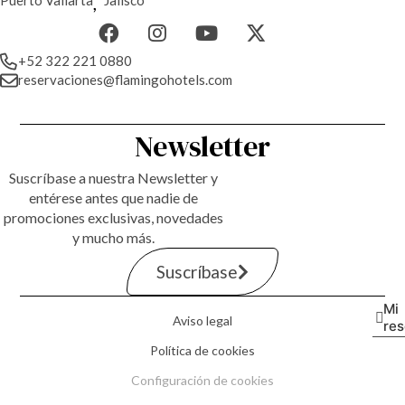
Puerto Vallarta
,
Jalisco
+52 322 221 0880
reservaciones@flamingohotels.com
Newsletter
Suscríbase a nuestra Newsletter y
entérese antes que nadie de
promociones exclusivas, novedades
y mucho más.
Suscríbase
Mi
Aviso legal
re
Política de cookies
Configuración de cookies