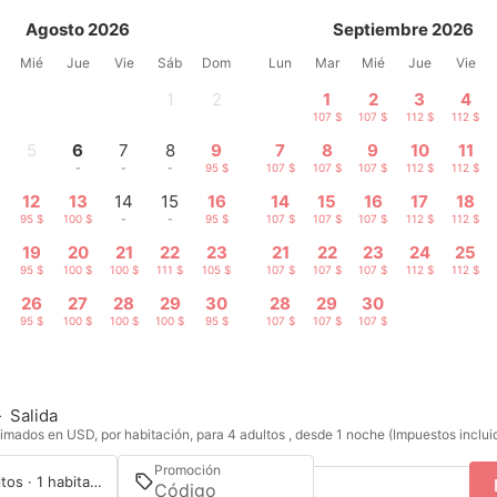
Agosto 2026
Septiembre 2026
Mié
Jue
Vie
Sáb
Dom
Lun
Mar
Mié
Jue
Vie
1
2
1
2
3
4
-
-
107 $
107 $
112 $
112 $
5
6
7
8
9
7
8
9
10
11
-
-
-
-
95 $
107 $
107 $
107 $
112 $
112 $
12
13
14
15
16
14
15
16
17
18
95 $
100 $
-
-
95 $
107 $
107 $
107 $
112 $
112 $
19
20
21
22
23
21
22
23
24
25
95 $
100 $
100 $
111 $
105 $
107 $
107 $
107 $
112 $
112 $
26
27
28
29
30
28
29
30
95 $
100 $
100 $
100 $
95 $
107 $
107 $
107 $
—
Salida
imados en USD, por habitación, para 4 adultos , desde 1 noche (Impuestos inclui
Promoción
4 adultos · 1 habitación