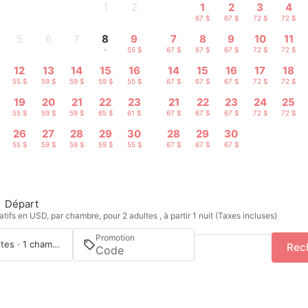
1
2
1
2
3
4
-
-
67 $
67 $
72 $
72 $
5
6
7
8
9
7
8
9
10
11
-
-
-
-
55 $
67 $
67 $
67 $
72 $
72 $
12
13
14
15
16
14
15
16
17
18
55 $
59 $
59 $
59 $
55 $
67 $
67 $
67 $
72 $
72 $
19
20
21
22
23
21
22
23
24
25
55 $
59 $
59 $
65 $
61 $
67 $
67 $
67 $
72 $
72 $
26
27
28
29
30
28
29
30
55 $
59 $
59 $
59 $
55 $
67 $
67 $
67 $
Départ
tifs en USD, par chambre, pour 2 adultes , à partir 1 nuit (Taxes incluses)
Promotion
2 adultes · 1 chambre
Rec