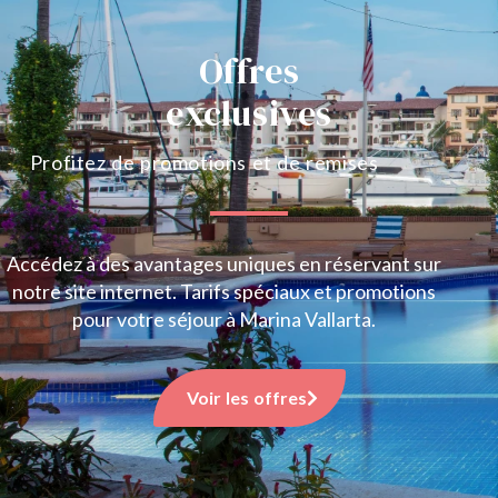
Offres
exclusives
Profitez de promotions et de remises
Accédez à des avantages uniques en réservant sur
notre site internet. Tarifs spéciaux et promotions
pour votre séjour à Marina Vallarta.
Voir les offres