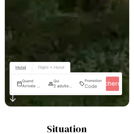
Hotel
Flight + Hotel
Promotion
Quand
Qui
Recherche
Arrivée — Départ
2 adultes · 1 chambre
Situation